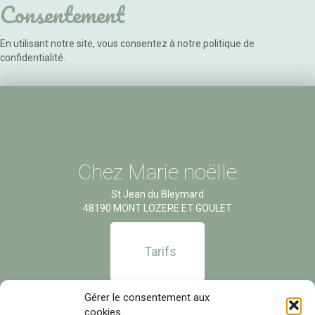
Consentement
En utilisant notre site, vous consentez à notre politique de
confidentialité.
Chez Marie noëlle
St Jean du Bleymard
48190 MONT LOZERE ET GOULET
Tarifs
Tél.06 32 07 44 65
Gérer le consentement aux
cookies